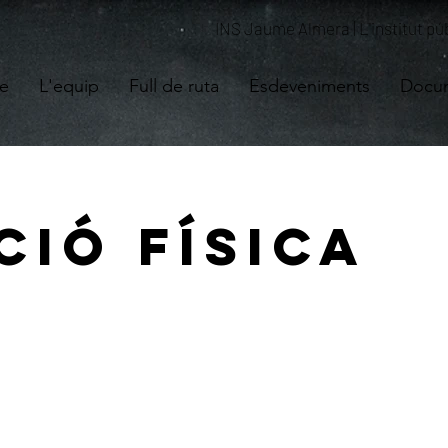
INS Jaume Almera | L'institut púb
re
L'equip
Full de ruta
Esdeveniments
Docum
ció Física