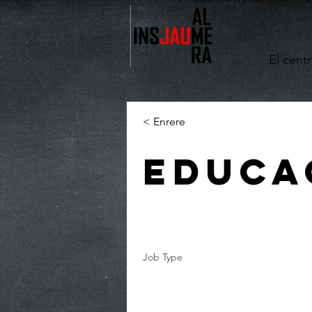
El cent
< Enrere
Educa
Job Type