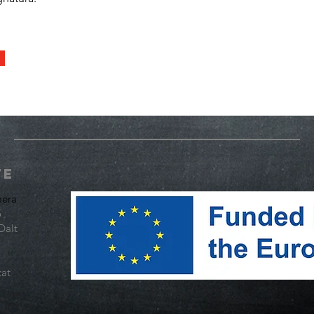
te
mera
5
Dalt
at