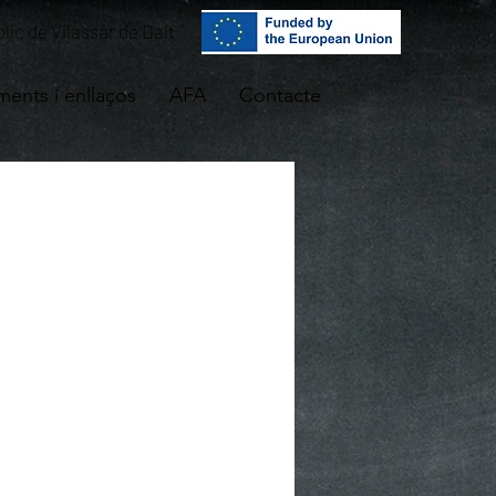
lic de Vilassar de Dalt
ents i enllaços
AFA
Contacte