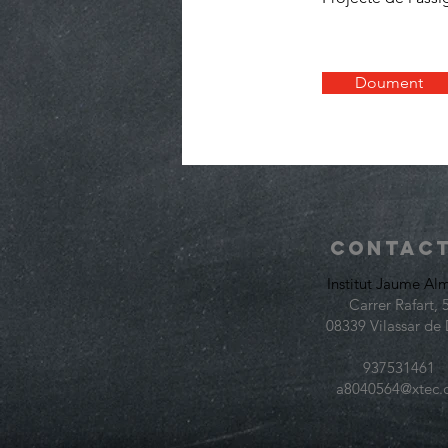
Doument
Contac
Institut Jaume Al
Carrer Rafart, 
08339 Vilassar de 
937531461
a8040564@xtec.c