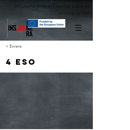
INS Jaume Almera | L'institut públic de
Vilassar de Dalt
< Enrere
4 ESO