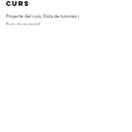
CURS
Projecte del curs, llista de tutories i
llista de material.
Documents
Contacte
Institut Jaume Almera
Carrer Rafart, 5
08339 Vilassar de Dalt
937531461
a8040564@xtec.cat