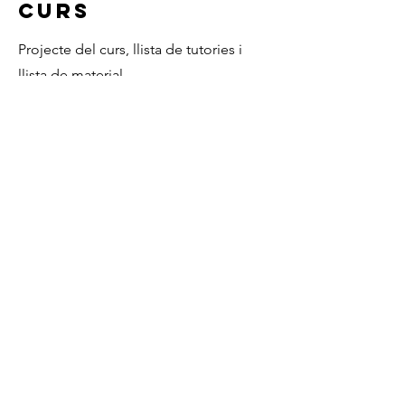
CURS
Projecte del curs, llista de tutories i
llista de material.
Documents
Contacte
Institut Jaume Almera
Carrer Rafart, 5
08339 Vilassar de Dalt
937531461
a8040564@xtec.cat