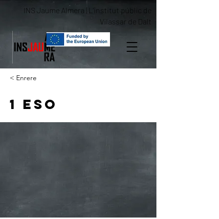
INS Jaume Almera | L'institut públic de
Vilassar de Dalt
< Enrere
1 ESO